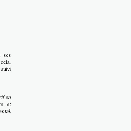
e ses
cela,
suivi
if en
ve et
ntal,