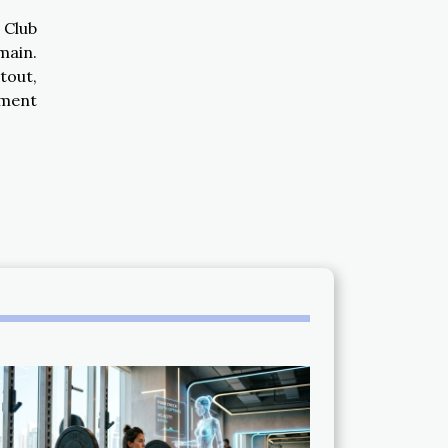
 Club
main.
tout,
ement