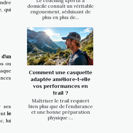
Le coaching sportif à
endre
domicile connaît un véritable
, qui
engouement, séduisant de
plus en plus de...
s
d’un
os ou
haque
Comment une casquette
ances
adaptée améliore-t-elle
vos performances en
trail ?
Maîtriser le trail requiert
bien plus que de l’endurance
r ses
et une bonne préparation
ient
le
physique :...
, lui