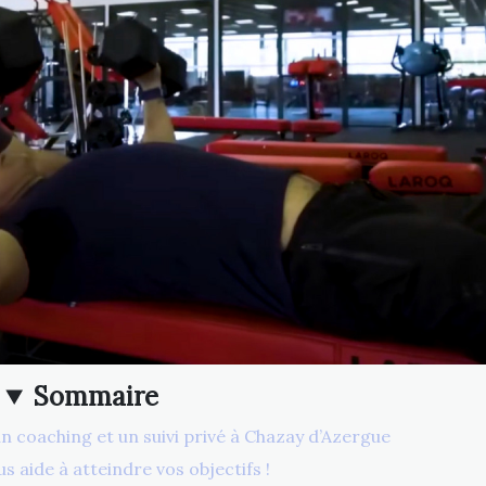
Sommaire
n coaching et un suivi privé à Chazay d’Azergue
s aide à atteindre vos objectifs !