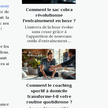
hazay
Comment le sac cobra
te de
révolutionne
it la
l'entraînement en boxe ?
c ses
L’univers de la boxe évolue
!
sans cesse grâce à
l’apparition de nouveaux
outils d’entraînement....
e les
deau,
suit
es si
Comment le coaching
sportif à domicile
transforme-t-il votre
routine quotidienne ?
iance