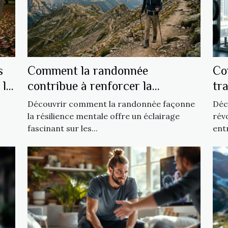
s
Comment la randonnée
Co
 la
contribue à renforcer la
tr
résilience mentale ?
?
Découvrir comment la randonnée façonne
Déc
la résilience mentale offre un éclairage
rév
fascinant sur les...
entr