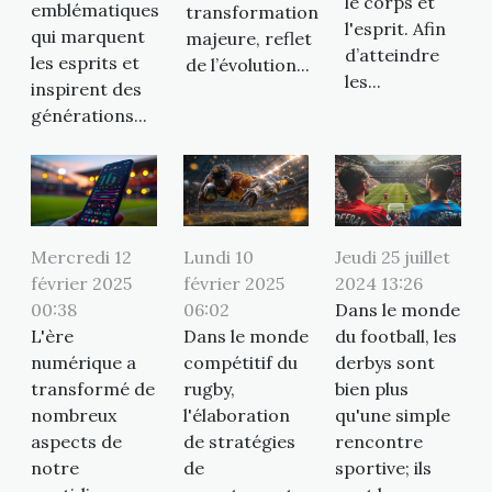
le corps et
emblématiques
transformation
l'esprit. Afin
qui marquent
majeure, reflet
d’atteindre
les esprits et
de l’évolution...
les...
inspirent des
générations...
Mercredi 12
Lundi 10
Jeudi 25 juillet
février 2025
février 2025
2024 13:26
00:38
06:02
Dans le monde
L'ère
Dans le monde
du football, les
numérique a
compétitif du
derbys sont
transformé de
rugby,
bien plus
nombreux
l'élaboration
qu'une simple
aspects de
de stratégies
rencontre
notre
de
sportive; ils